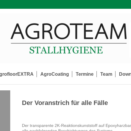
grofloorEXTRA
AgroCoating
Termine
Team
Down
Der Voranstrich für alle Fälle
Der transparente 2K-Reaktionskunststoff auf Epoxyharzbasi
alle nachfolgenden Beschichtungen des Systems.