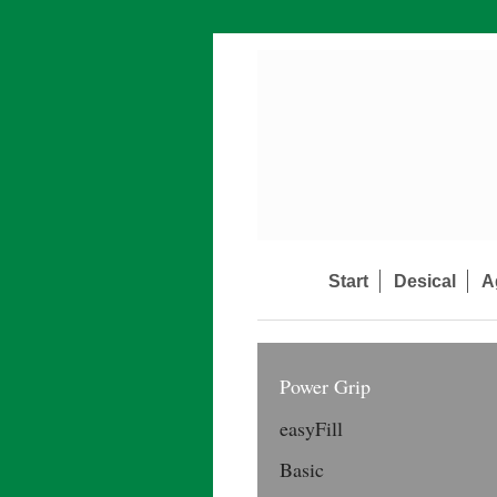
Start
Desical
A
Power Grip
easyFill
Basic